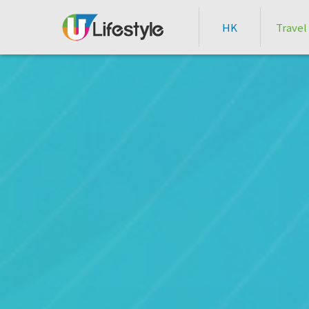
HK
Travel