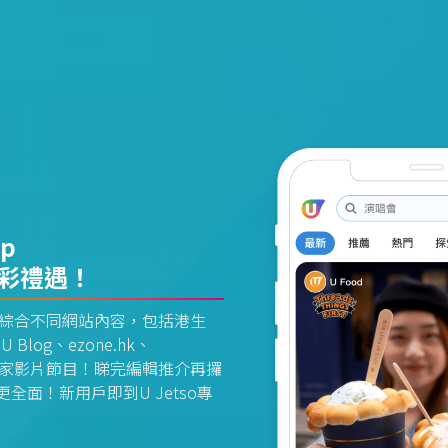
pp
精彩禮遇！
資訊平台綜合不同網站內容，包括港生
U Blog、ezone.hk、
惠及獨家影片節目！睇完編輯推介再攞
面！新用戶即到U Jetso專