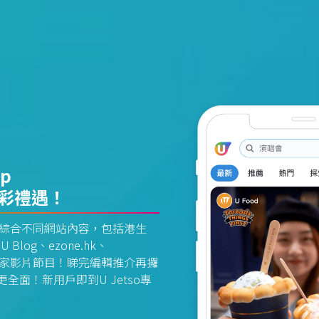
pp
精彩禮遇！
資訊平台綜合不同網站內容，包括港生
U Blog、ezone.hk、
惠及獨家影片節目！睇完編輯推介再攞
面！新用戶即到U Jetso專