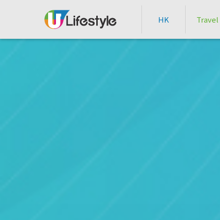
HK
Travel