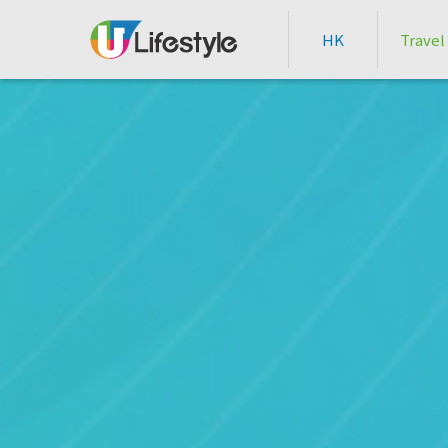
HK
Travel