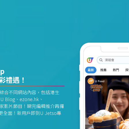
pp
精彩禮遇！
資訊平台綜合不同網站內容，包括港生
U Blog、ezone.hk、
惠及獨家影片節目！睇完編輯推介再攞
面！新用戶即到U Jetso專