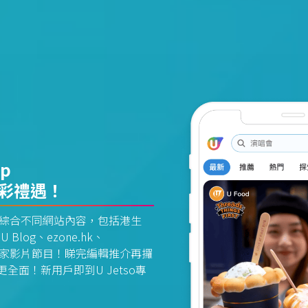
pp
精彩禮遇！
資訊平台綜合不同網站內容，包括港生
U Blog、ezone.hk、
惠及獨家影片節目！睇完編輯推介再攞
面！新用戶即到U Jetso專