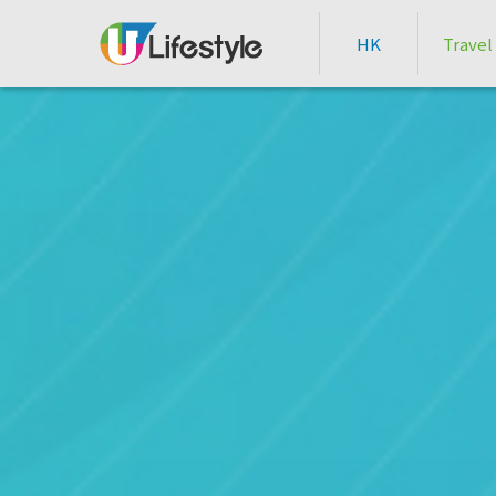
HK
Travel