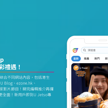
pp
精彩禮遇！
資訊平台綜合不同網站內容，包括港生
U Blog、ezone.hk、
惠及獨家影片節目！睇完編輯推介再攞
面！新用戶即到U Jetso專