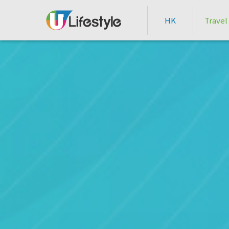
HK
Travel