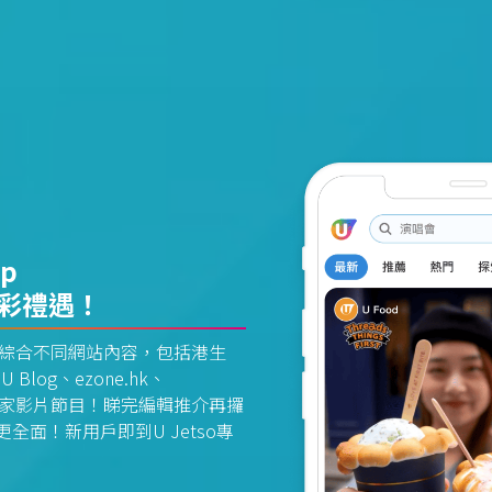
pp
精彩禮遇！
資訊平台綜合不同網站內容，包括港生
U Blog、ezone.hk、
惠及獨家影片節目！睇完編輯推介再攞
面！新用戶即到U Jetso專