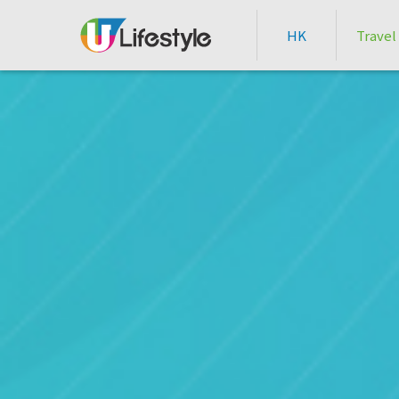
HK
Travel