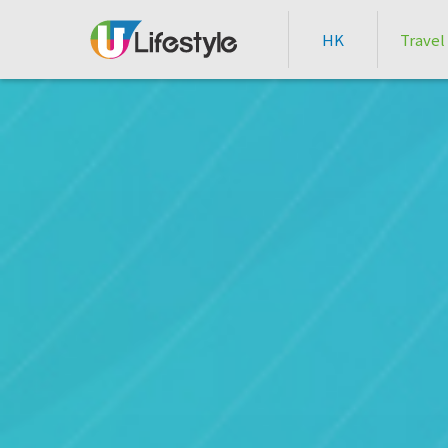
HK
Travel