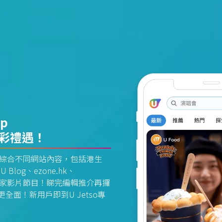
pp
精彩禮遇！
資訊平台綜合不同網站內容，包括港生
U Blog、ezone.hk、
惠及獨家影片節目！睇完編輯推介再攞
面！新用戶即到U Jetso專