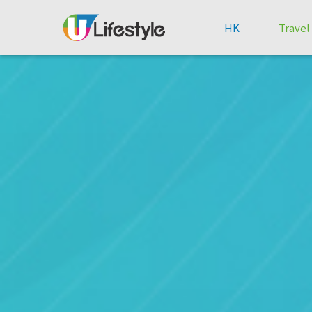
HK
Travel