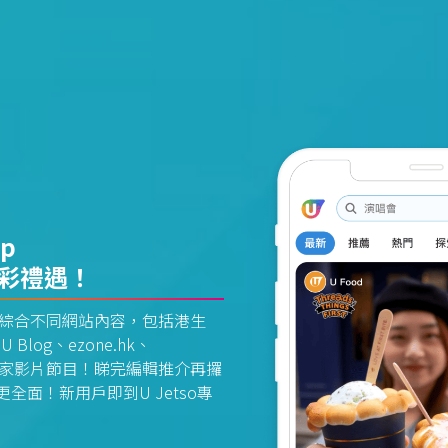
pp
精彩禮遇！
資訊平台綜合不同網站內容，包括港生
U Blog、ezone.hk、
惠及獨家影片節目！睇完編輯推介再攞
面！新用戶即到U Jetso專