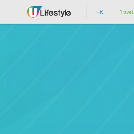
HK
Travel