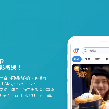
pp
精彩禮遇！
資訊平台綜合不同網站內容，包括港生
U Blog、ezone.hk、
惠及獨家影片節目！睇完編輯推介再攞
面！新用戶即到U Jetso專