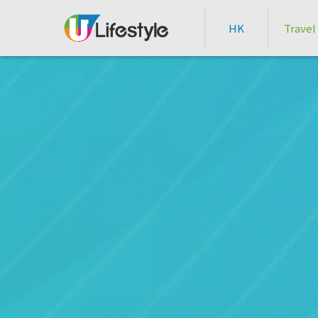
HK
Travel