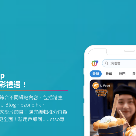
pp
精彩禮遇！
資訊平台綜合不同網站內容，包括港生
U Blog、ezone.hk、
惠及獨家影片節目！睇完編輯推介再攞
面！新用戶即到U Jetso專