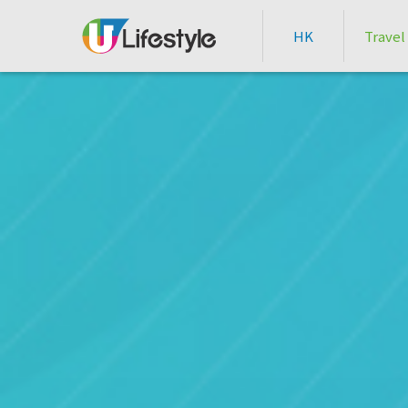
HK
Travel