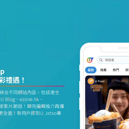
pp
精彩禮遇！
資訊平台綜合不同網站內容，包括港生
U Blog、ezone.hk、
惠及獨家影片節目！睇完編輯推介再攞
面！新用戶即到U Jetso專