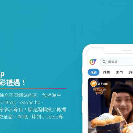
pp
精彩禮遇！
資訊平台綜合不同網站內容，包括港生
U Blog、ezone.hk、
惠及獨家影片節目！睇完編輯推介再攞
面！新用戶即到U Jetso專