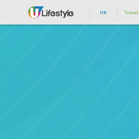
HK
Travel