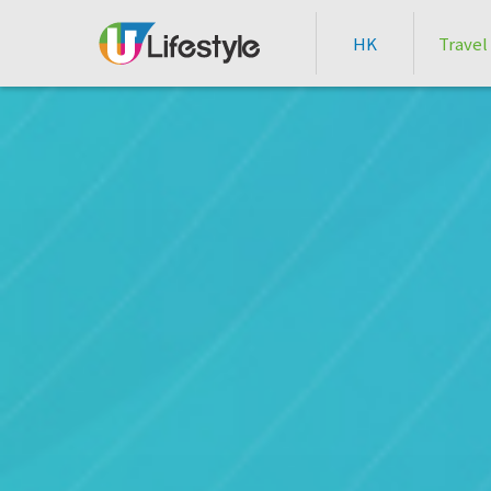
HK
Travel