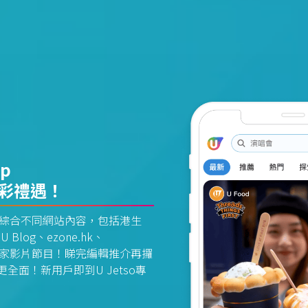
pp
精彩禮遇！
資訊平台綜合不同網站內容，包括港生
U Blog、ezone.hk、
惠及獨家影片節目！睇完編輯推介再攞
面！新用戶即到U Jetso專