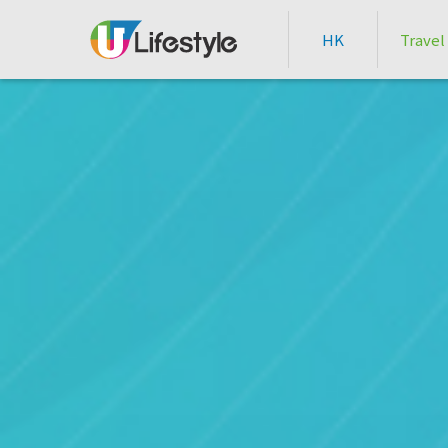
HK
Travel