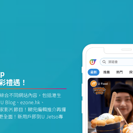
pp
精彩禮遇！
資訊平台綜合不同網站內容，包括港生
U Blog、ezone.hk、
惠及獨家影片節目！睇完編輯推介再攞
面！新用戶即到U Jetso專