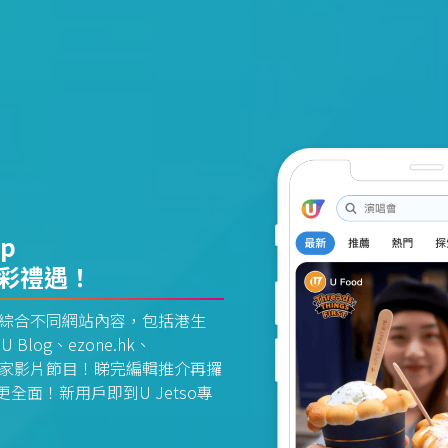
pp
精彩禮遇！
資訊平台綜合不同網站內容，包括港生
U Blog、ezone.hk、
惠及獨家影片節目！睇完編輯推介再攞
面！新用戶即到U Jetso專