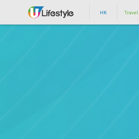
HK
Travel