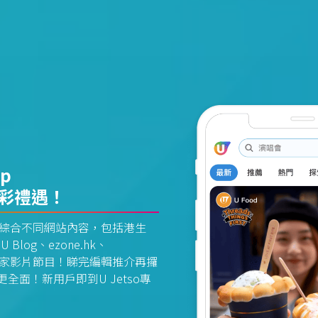
pp
精彩禮遇！
資訊平台綜合不同網站內容，包括港生
U Blog、ezone.hk、
惠及獨家影片節目！睇完編輯推介再攞
面！新用戶即到U Jetso專