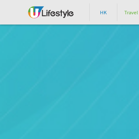
HK
Travel