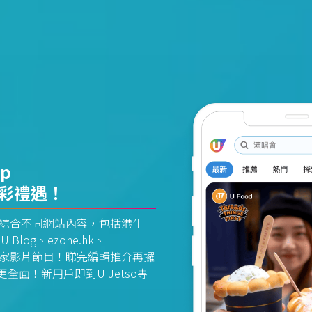
pp
精彩禮遇！
資訊平台綜合不同網站內容，包括港生
U Blog、ezone.hk、
惠及獨家影片節目！睇完編輯推介再攞
面！新用戶即到U Jetso專