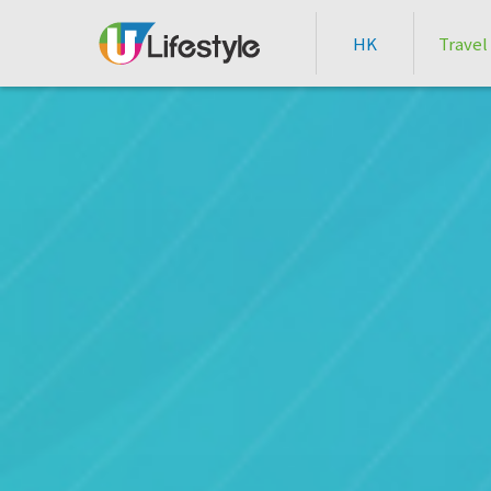
HK
Travel