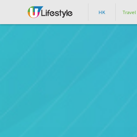
HK
Travel