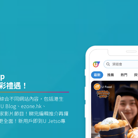
pp
精彩禮遇！
資訊平台綜合不同網站內容，包括港生
U Blog、ezone.hk、
惠及獨家影片節目！睇完編輯推介再攞
面！新用戶即到U Jetso專