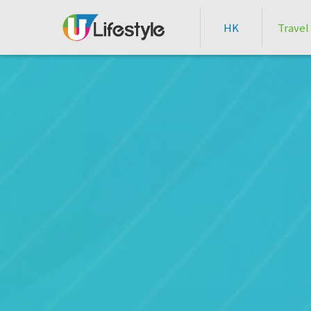
HK
Travel