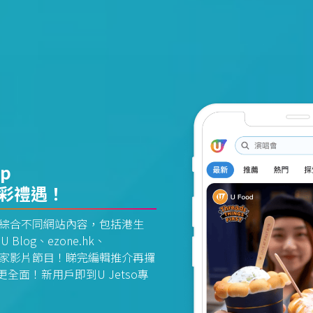
pp
精彩禮遇！
資訊平台綜合不同網站內容，包括港生
U Blog、ezone.hk、
惠及獨家影片節目！睇完編輯推介再攞
面！新用戶即到U Jetso專