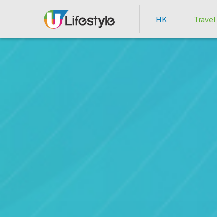
HK
Travel