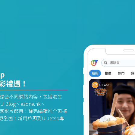
pp
精彩禮遇！
資訊平台綜合不同網站內容，包括港生
U Blog、ezone.hk、
惠及獨家影片節目！睇完編輯推介再攞
面！新用戶即到U Jetso專