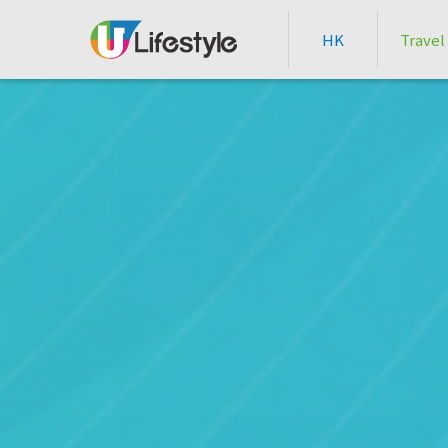
HK
Travel