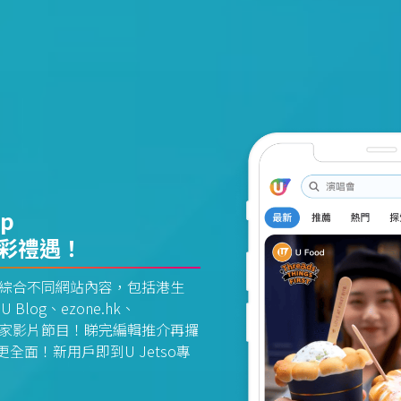
pp
精彩禮遇！
資訊平台綜合不同網站內容，包括港生
U Blog、ezone.hk、
惠及獨家影片節目！睇完編輯推介再攞
面！新用戶即到U Jetso專