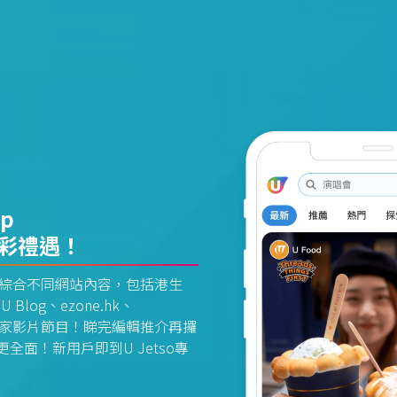
pp
精彩禮遇！
資訊平台綜合不同網站內容，包括港生
U Blog、ezone.hk、
惠及獨家影片節目！睇完編輯推介再攞
面！新用戶即到U Jetso專