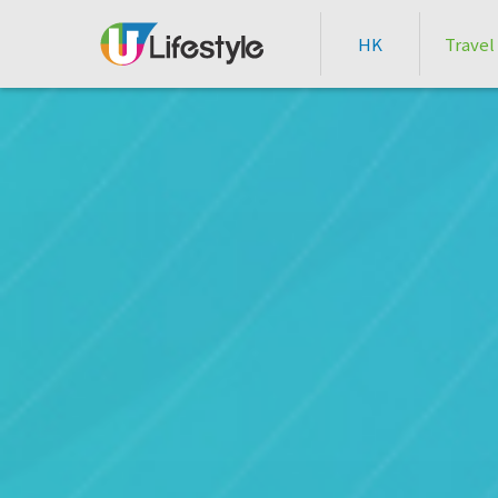
HK
Travel