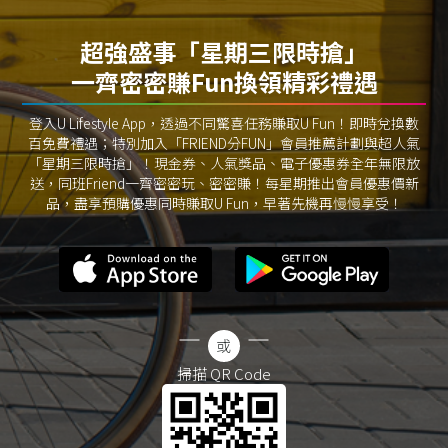
超強盛事「星期三限時搶」
一齊密密賺Fun換領精彩禮遇
登入U Lifestyle App，透過不同驚喜任務賺取U Fun！即時兌換數
百免費禮遇；特別加入「FRIEND分FUN」會員推薦計劃與超人氣
「星期三限時搶」！現金券、人氣獎品、電子優惠券全年無限放
送，同班Friend一齊密密玩、密密賺！每星期推出會員優惠價新
品，盡享預購優惠同時賺取U Fun，早著先機再慢慢享受！
掃描 QR Code