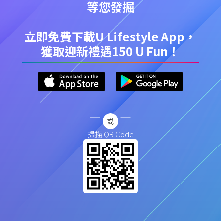
等您發掘
立即免費下載U Lifestyle App，
獲取迎新禮遇150 U Fun！
掃描 QR Code