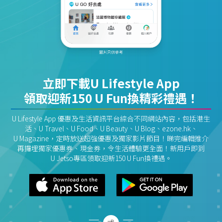
立即下載U Lifestyle App
領取迎新150 U Fun換精彩禮遇！
U Lifestyle App 優惠及生活資訊平台綜合不同網站內容，包括港生
活、U Travel、U Food、U Beauty、U Blog、ezone.hk、
U Magazine，定時放送超強優惠及獨家影片節目！睇完編輯推介
再攞埋獨家優惠券、現金券，令生活體驗更全面！新用戶即到
U Jetso專區領取迎新150 U Fun換禮遇。