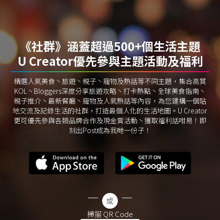
《社群》涵蓋超過500+個生活主題
U Creator優先參與主題活動及福利
精選人氣美食丶旅遊丶親子丶寵物及熱話等不同主題，集合高質
KOL丶Bloggers深度分享旅遊攻略丶打卡熱點丶全球美食指南丶
親子推介丶最新餐廳丶寵物及人氣熱話等內容，為您建構一個貼
地交流及記錄生活的社群，打造最個人化的生活地圖。U Creator
更可優先參與各類品牌合作及現金賞活動丶獲取福利話咁易！即
刻出Post成為我哋一份子！
掃描 QR Code