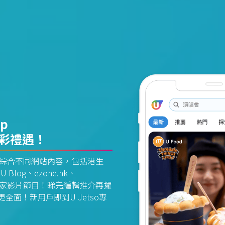
pp
精彩禮遇！
資訊平台綜合不同網站內容，包括港生
U Blog、ezone.hk、
惠及獨家影片節目！睇完編輯推介再攞
面！新用戶即到U Jetso專