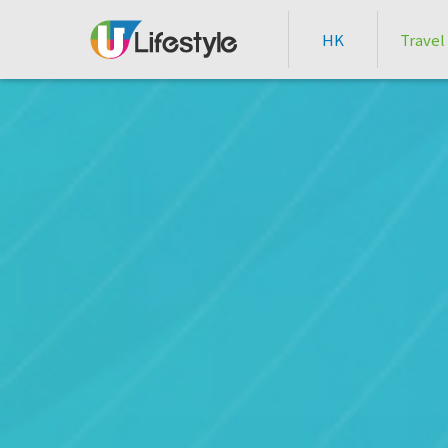
HK
Travel