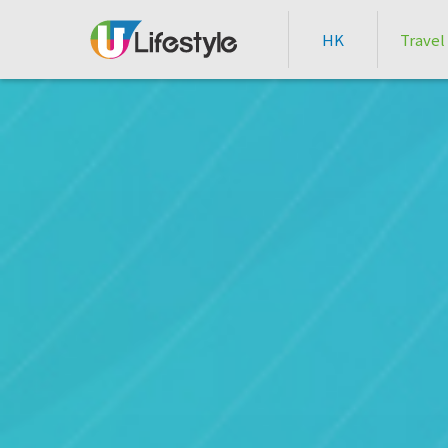
HK
Travel