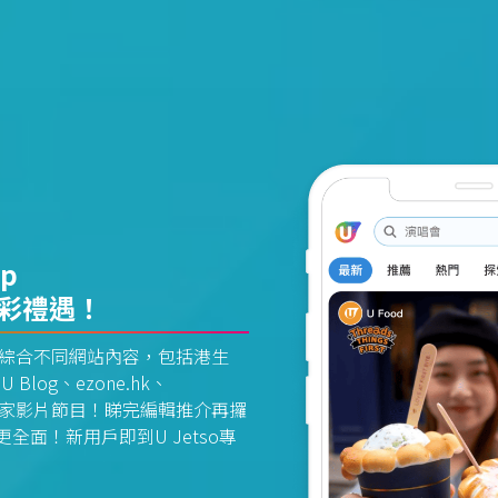
pp
精彩禮遇！
資訊平台綜合不同網站內容，包括港生
U Blog、ezone.hk、
惠及獨家影片節目！睇完編輯推介再攞
面！新用戶即到U Jetso專