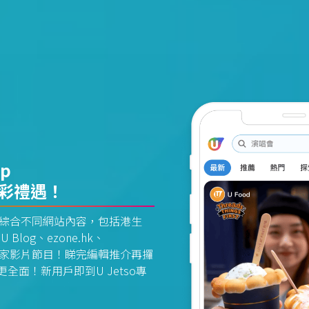
pp
精彩禮遇！
資訊平台綜合不同網站內容，包括港生
U Blog、ezone.hk、
惠及獨家影片節目！睇完編輯推介再攞
面！新用戶即到U Jetso專