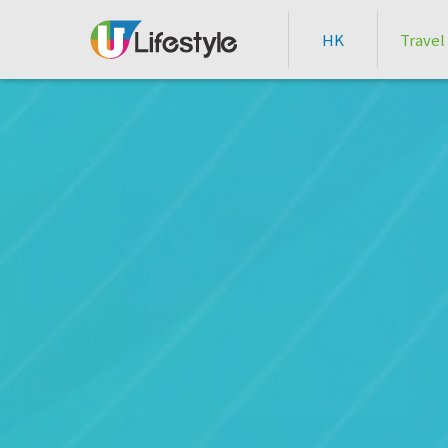
HK
Travel