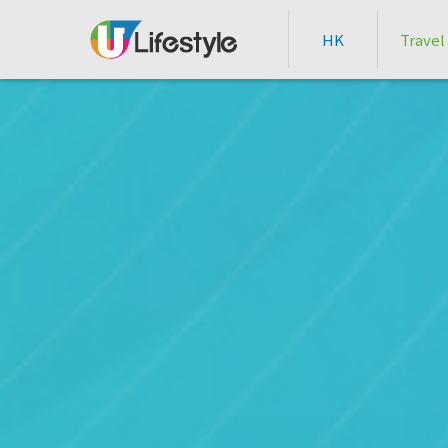
HK
Travel