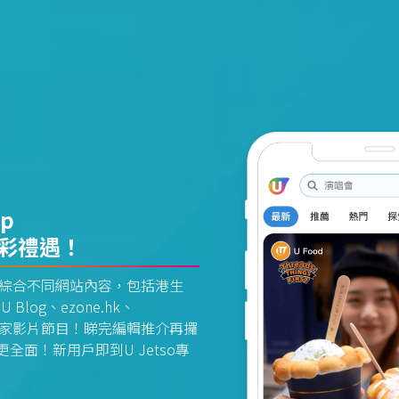
pp
精彩禮遇！
資訊平台綜合不同網站內容，包括港生
U Blog、ezone.hk、
惠及獨家影片節目！睇完編輯推介再攞
面！新用戶即到U Jetso專