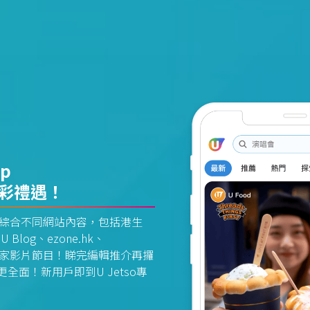
pp
精彩禮遇！
資訊平台綜合不同網站內容，包括港生
U Blog、ezone.hk、
惠及獨家影片節目！睇完編輯推介再攞
面！新用戶即到U Jetso專