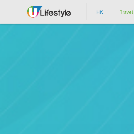
HK
Travel