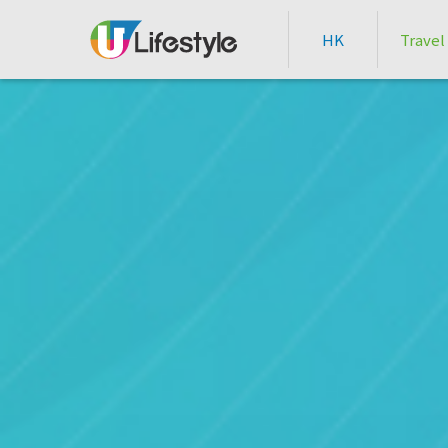
HK
Travel