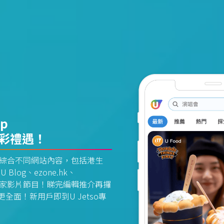
pp
精彩禮遇！
資訊平台綜合不同網站內容，包括港生
U Blog、ezone.hk、
惠及獨家影片節目！睇完編輯推介再攞
面！新用戶即到U Jetso專