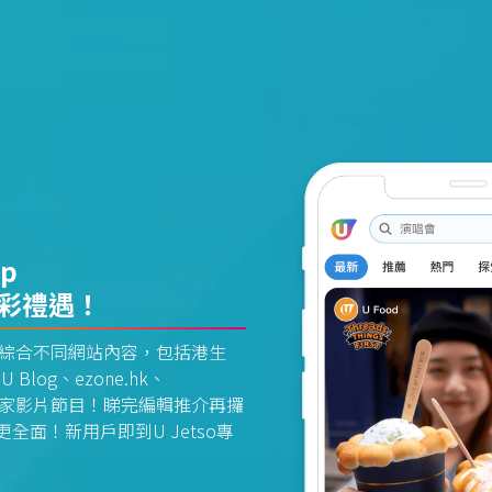
pp
精彩禮遇！
資訊平台綜合不同網站內容，包括港生
U Blog、ezone.hk、
惠及獨家影片節目！睇完編輯推介再攞
面！新用戶即到U Jetso專