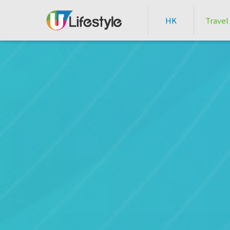
HK
Travel