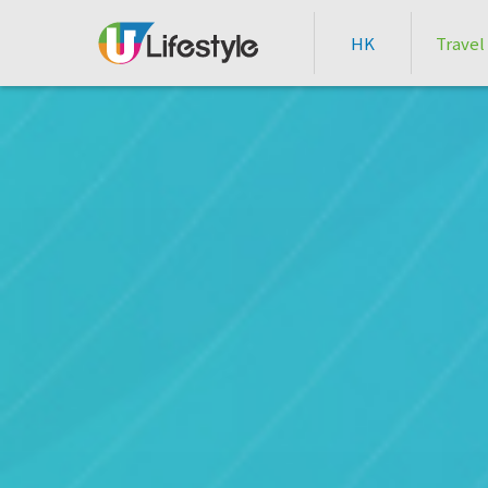
HK
Travel