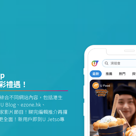
pp
精彩禮遇！
資訊平台綜合不同網站內容，包括港生
U Blog、ezone.hk、
惠及獨家影片節目！睇完編輯推介再攞
面！新用戶即到U Jetso專