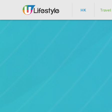
HK
Travel