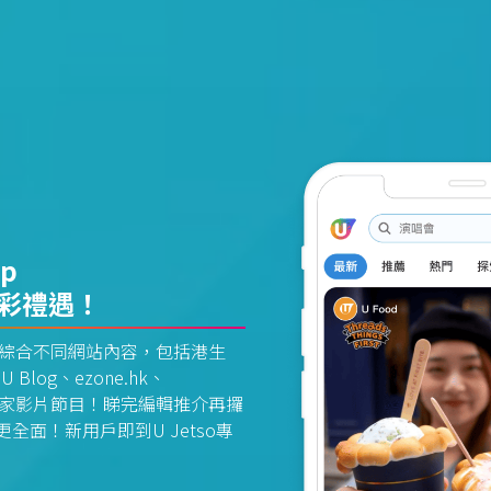
pp
精彩禮遇！
資訊平台綜合不同網站內容，包括港生
U Blog、ezone.hk、
惠及獨家影片節目！睇完編輯推介再攞
面！新用戶即到U Jetso專