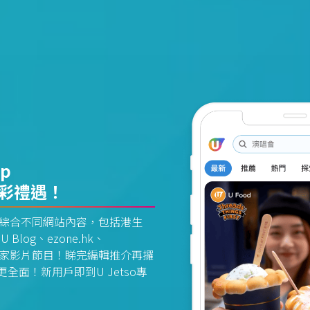
pp
精彩禮遇！
資訊平台綜合不同網站內容，包括港生
U Blog、ezone.hk、
惠及獨家影片節目！睇完編輯推介再攞
面！新用戶即到U Jetso專