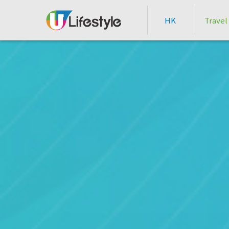
HK
Travel