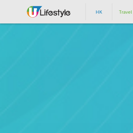
HK
Travel