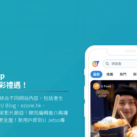
pp
精彩禮遇！
資訊平台綜合不同網站內容，包括港生
U Blog、ezone.hk、
惠及獨家影片節目！睇完編輯推介再攞
面！新用戶即到U Jetso專