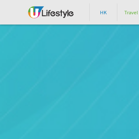
HK
Travel