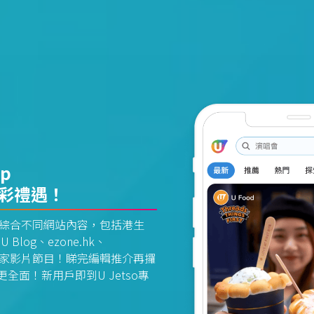
pp
精彩禮遇！
資訊平台綜合不同網站內容，包括港生
U Blog、ezone.hk、
惠及獨家影片節目！睇完編輯推介再攞
面！新用戶即到U Jetso專