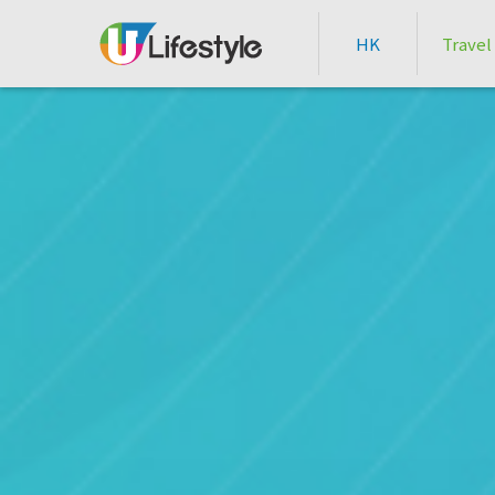
HK
Travel