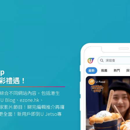
pp
精彩禮遇！
資訊平台綜合不同網站內容，包括港生
U Blog、ezone.hk、
惠及獨家影片節目！睇完編輯推介再攞
面！新用戶即到U Jetso專