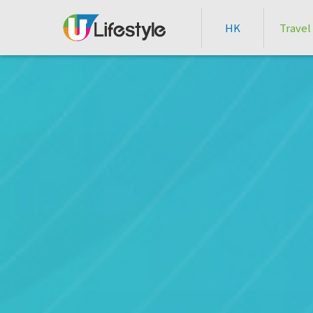
HK
Travel