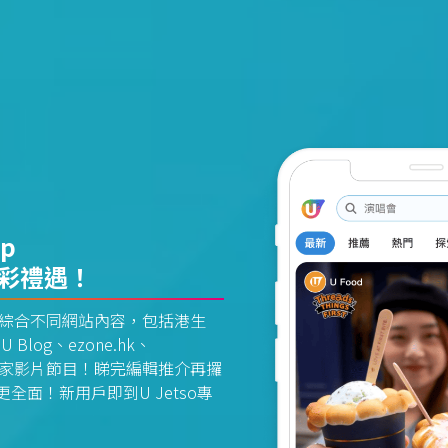
pp
精彩禮遇！
資訊平台綜合不同網站內容，包括港生
U Blog、ezone.hk、
惠及獨家影片節目！睇完編輯推介再攞
面！新用戶即到U Jetso專