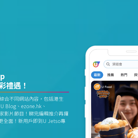
pp
精彩禮遇！
資訊平台綜合不同網站內容，包括港生
U Blog、ezone.hk、
惠及獨家影片節目！睇完編輯推介再攞
面！新用戶即到U Jetso專