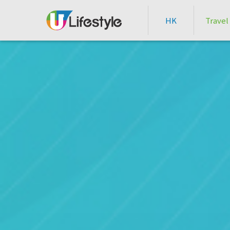
HK
Travel