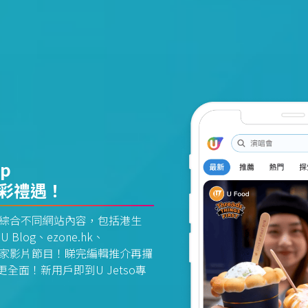
pp
精彩禮遇！
資訊平台綜合不同網站內容，包括港生
U Blog、ezone.hk、
惠及獨家影片節目！睇完編輯推介再攞
面！新用戶即到U Jetso專