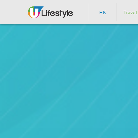
HK
Travel