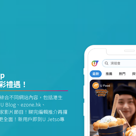
pp
精彩禮遇！
資訊平台綜合不同網站內容，包括港生
U Blog、ezone.hk、
惠及獨家影片節目！睇完編輯推介再攞
面！新用戶即到U Jetso專