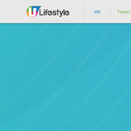
HK
Travel