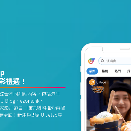
pp
精彩禮遇！
資訊平台綜合不同網站內容，包括港生
U Blog、ezone.hk、
惠及獨家影片節目！睇完編輯推介再攞
面！新用戶即到U Jetso專