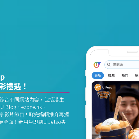
pp
精彩禮遇！
資訊平台綜合不同網站內容，包括港生
U Blog、ezone.hk、
惠及獨家影片節目！睇完編輯推介再攞
面！新用戶即到U Jetso專