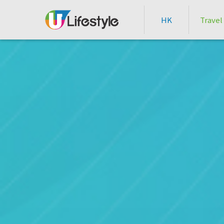
HK
Travel