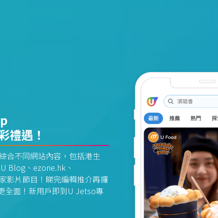
pp
精彩禮遇！
資訊平台綜合不同網站內容，包括港生
U Blog、ezone.hk、
惠及獨家影片節目！睇完編輯推介再攞
面！新用戶即到U Jetso專