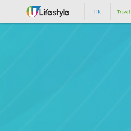
HK
Travel