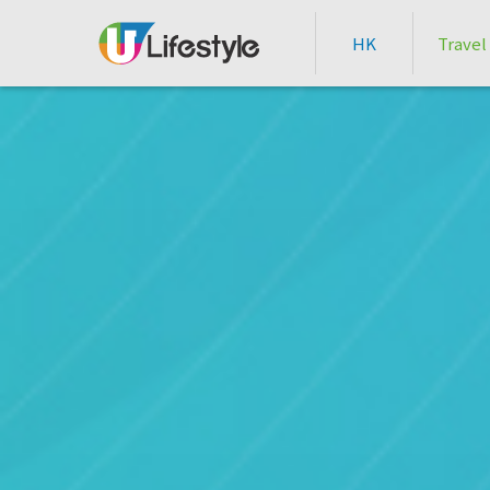
HK
Travel