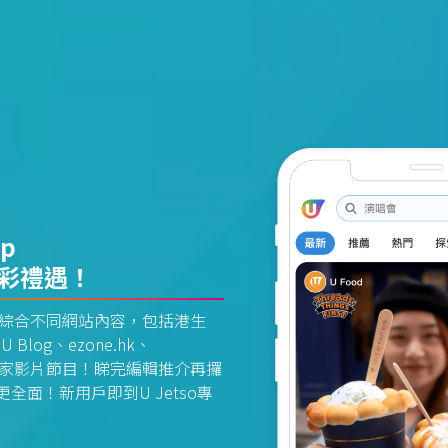
pp
精彩禮遇！
資訊平台綜合不同網站內容，包括港生
U Blog、ezone.hk、
惠及獨家影片節目！睇完編輯推介再攞
面！新用戶即到U Jetso專