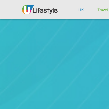
HK
Travel