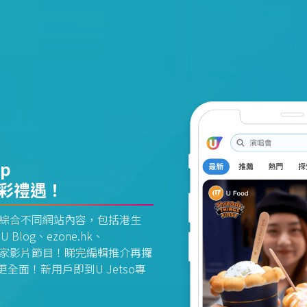
pp
精彩禮遇！
資訊平台綜合不同網站內容，包括港生
U Blog、ezone.hk、
惠及獨家影片節目！睇完編輯推介再攞
面！新用戶即到U Jetso專