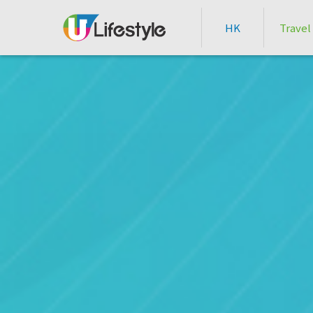
HK
Travel