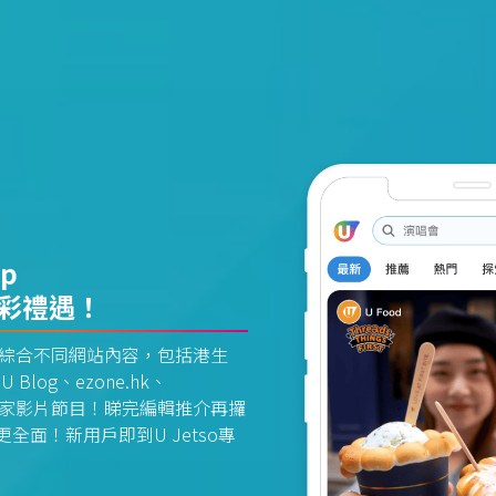
pp
精彩禮遇！
資訊平台綜合不同網站內容，包括港生
U Blog、ezone.hk、
惠及獨家影片節目！睇完編輯推介再攞
面！新用戶即到U Jetso專