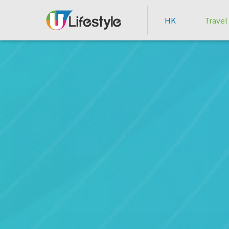
HK
Travel