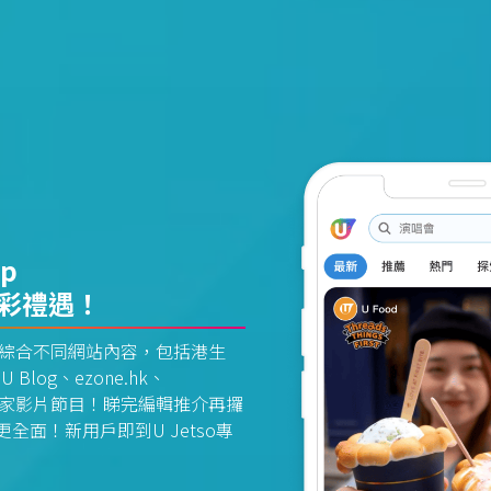
pp
精彩禮遇！
資訊平台綜合不同網站內容，包括港生
U Blog、ezone.hk、
惠及獨家影片節目！睇完編輯推介再攞
面！新用戶即到U Jetso專