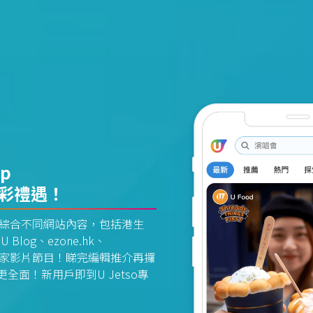
pp
精彩禮遇！
資訊平台綜合不同網站內容，包括港生
U Blog、ezone.hk、
惠及獨家影片節目！睇完編輯推介再攞
面！新用戶即到U Jetso專