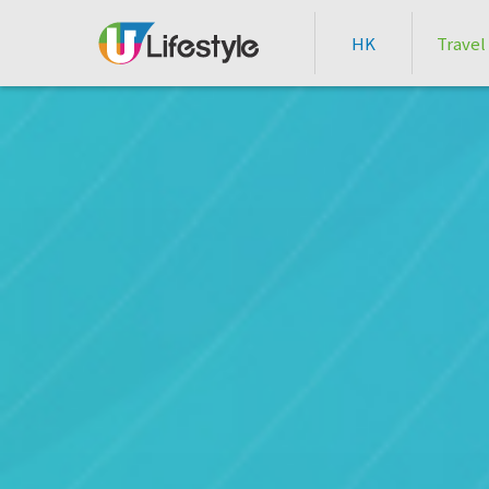
HK
Travel