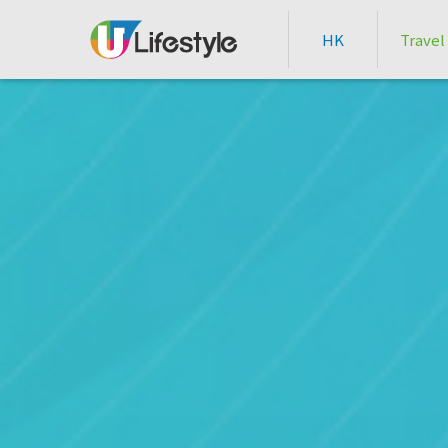
HK
Travel