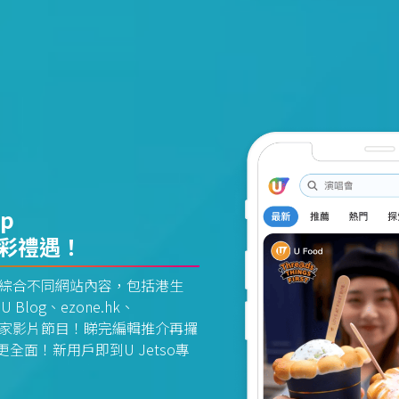
pp
精彩禮遇！
資訊平台綜合不同網站內容，包括港生
U Blog、ezone.hk、
惠及獨家影片節目！睇完編輯推介再攞
面！新用戶即到U Jetso專