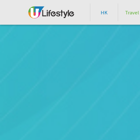
HK
Travel