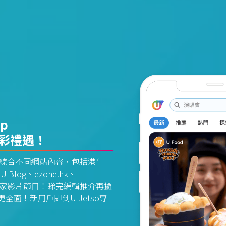
pp
精彩禮遇！
資訊平台綜合不同網站內容，包括港生
U Blog、ezone.hk、
惠及獨家影片節目！睇完編輯推介再攞
面！新用戶即到U Jetso專